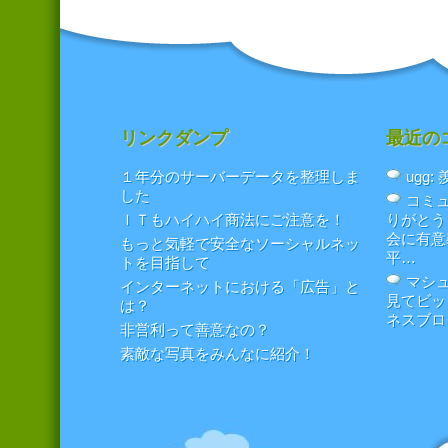
リンクダンプ
最近の
１年分のサーバーデータを整理しま
ugg
した
コミュ
ＩＴもハイハイ商法にご注意を！
りがとう
会に有意
もっと気軽で安全なソーシャルネッ
平…
トを目指して
マシュ
インターネットにおける「広告」と
見てビッ
は？
ネスブロ
非営利って善意なの？
素敵な写真をみんなに紹介！